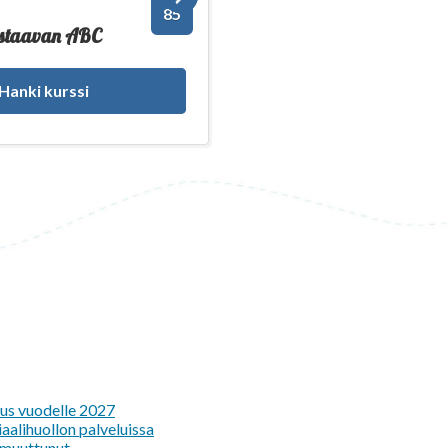
85
astaavan ABC
Hanki kurssi
tus vuodelle 2027
aalihuollon palveluissa
e muuttunut