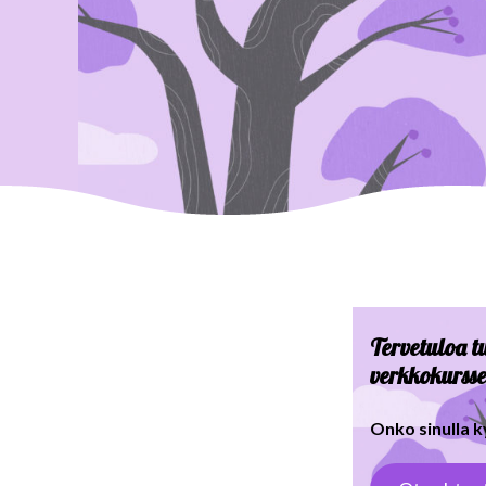
Tervetuloa 
verkkokurss
Onko sinulla 