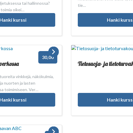
ljetuksessa tai hallinnossa?
tie…
 toimia oikei…
Hanki kurss
Hanki kurssi
30,00
 verkossa
Tietosuoja- ja tietoturva
uoreita vinkkejä, näkökulmia,
uja nuorten ja lasten
sa toimimiseen. Ver…
Hanki kurssi
Hanki kurss