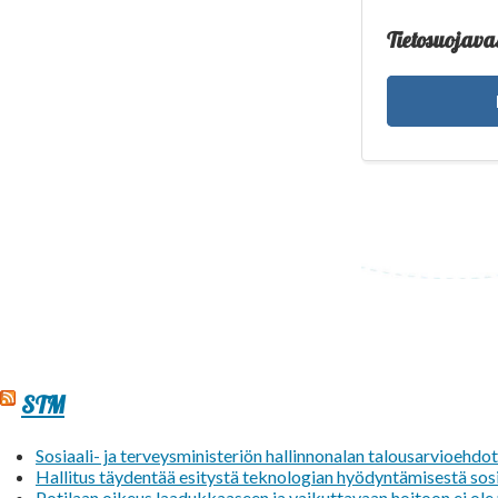
Tietosuojav
STM
Sosiaali- ja terveysministeriön hallinnonalan talousarvioehdo
Hallitus täydentää esitystä teknologian hyödyntämisestä sosi
Potilaan oikeus laadukkaaseen ja vaikuttavaan hoitoon ei ol