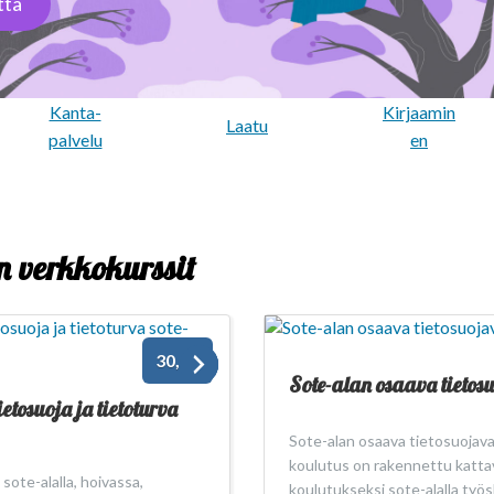
ttä
Kanta-
Kirjaamin
Laatu
palvelu
en
n verkkokurssit
30,00
Sote-alan osaava tieto
ietosuoja ja tietoturva
Sote-alan osaava tietosuojav
koulutus on rakennettu katta
ote-alalla, hoivassa,
koulutukseksi sote-alalla työ