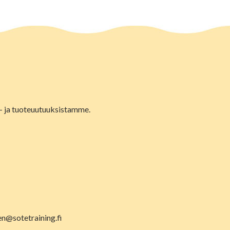
lu- ja tuoteuutuuksistamme.
en@sotetraining.fi