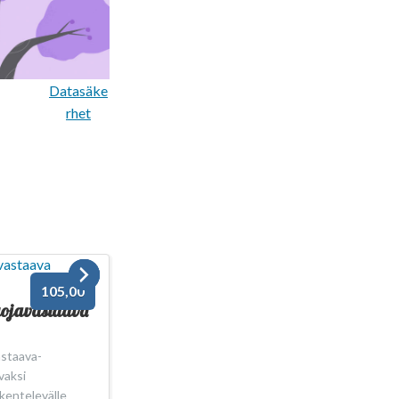
Datasäke
rhet
105,00
suojavastaava
astaava-
vaksi
skentelevälle