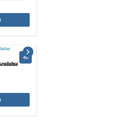
i
40
koulutus
i