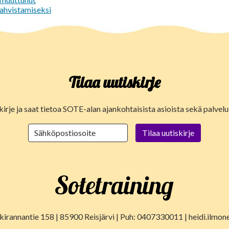
vahvistamiseksi
Tilaa uutiskirje
kirje ja saat tietoa SOTE-alan ajankohtaisista asioista sekä palve
lkirannantie 158 | 85900 Reisjärvi | Puh: 0407330011 | heidi.ilmon