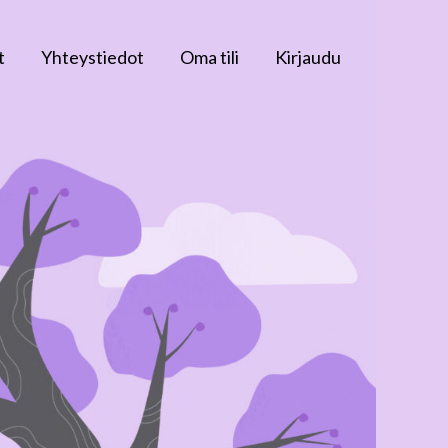
t
Yhteystiedot
Oma tili
Kirjaudu