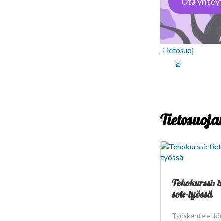
Ota yhtey
Tietosuoj
a
Tietosuoja
Tehokurssi: t
sote-työssä
Työskenteletkö s