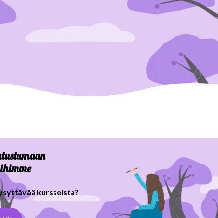
tutustumaan
eihimme
kysyttävää kursseista?