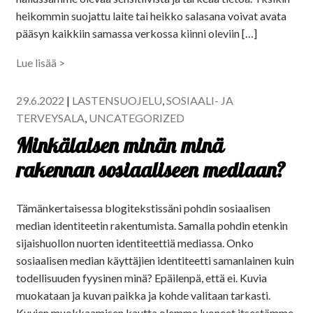
heikommin suojattu laite tai heikko salasana voivat avata
pääsyn kaikkiin samassa verkossa kiinni oleviin […]
Lue lisää >
29.6.2022
|
LASTENSUOJELU
,
SOSIAALI- JA
TERVEYSALA
,
UNCATEGORIZED
Minkälaisen minän minä
rakennan sosiaaliseen mediaan?
Tämänkertaisessa blogitekstissäni pohdin sosiaalisen
median identiteetin rakentumista. Samalla pohdin etenkin
sijaishuollon nuorten identiteettiä mediassa. Onko
sosiaalisen median käyttäjien identiteetti samanlainen kuin
todellisuuden fyysinen minä? Epäilenpä, että ei. Kuvia
muokataan ja kuvan paikka ja kohde valitaan tarkasti.
Kuvien muokkaamisen kautta olemme luoneet itsestämme