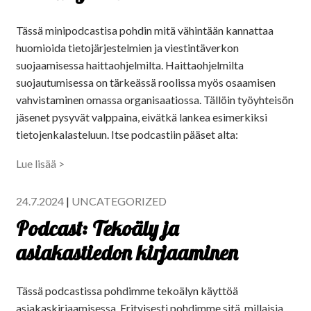
Tässä minipodcastisa pohdin mitä vähintään kannattaa
huomioida tietojärjestelmien ja viestintäverkon
suojaamisessa haittaohjelmilta. Haittaohjelmilta
suojautumisessa on tärkeässä roolissa myös osaamisen
vahvistaminen omassa organisaatiossa. Tällöin työyhteisön
jäsenet pysyvät valppaina, eivätkä lankea esimerkiksi
tietojenkalasteluun. Itse podcastiin pääset alta:
Lue lisää >
24.7.2024
|
UNCATEGORIZED
Podcast: Tekoäly ja
asiakastiedon kirjaaminen
Tässä podcastissa pohdimme tekoälyn käyttöä
asiakaskirjaamisessa. Erityisesti pohdimme sitä, millaisia