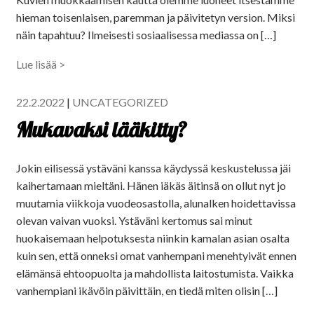
hieman toisenlaisen, paremman ja päivitetyn version. Miksi
näin tapahtuu? Ilmeisesti sosiaalisessa mediassa on […]
Lue lisää >
22.2.2022
|
UNCATEGORIZED
Mukavaksi lääkitty?
Jokin eilisessä ystäväni kanssa käydyssä keskustelussa jäi
kaihertamaan mieltäni. Hänen iäkäs äitinsä on ollut nyt jo
muutamia viikkoja vuodeosastolla, alunalken hoidettavissa
olevan vaivan vuoksi. Ystäväni kertomus sai minut
huokaisemaan helpotuksesta niinkin kamalan asian osalta
kuin sen, että onneksi omat vanhempani menehtyivät ennen
elämänsä ehtoopuolta ja mahdollista laitostumista. Vaikka
vanhempiani ikävöin päivittäin, en tiedä miten olisin […]