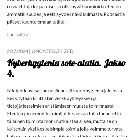
reunaehtoja kirjaamisessa olisi hyvä huomioida etenkin
ammatillisuuden ja eettisyyden näkökulmasta. Podcastia
pääset kuuntelemaan täältä:
Lue lisää >
23.7.2024
|
UNCATEGORIZED
Kyberhygienia sote-alalla. Jakso
4.
Minipodcast sarjan neljännessä kyberhygienia jaksossa
keskitytään kriittisten verkkoyhteyksien ja
tietojärjestelmien eristämiseen muusta toiminnasta.
Etenkin pienemmille toimijoille saattaa tulla tunne, että
tällainen toiminta monimutkaistaa arkea, mutta se on
kuitenkin yksi keskeisimpiä toimia jolla voimme turvata
hallussamme olevaa sensitiivistä ja tärkeää tietoa. Yksikin