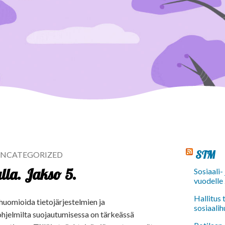
STM
NCATEGORIZED
lla. Jakso 5.
Sosiaali-
vuodelle
Hallitus
huomioida tietojärjestelmien ja
sosiaalih
ohjelmilta suojautumisessa on tärkeässä