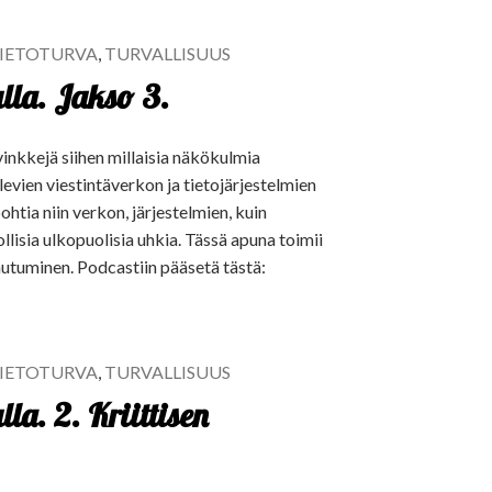
IETOTURVA
,
TURVALLISUUS
lla. Jakso 3.
inkkejä siihen millaisia näkökulmia
evien viestintäverkon ja tietojärjestelmien
tia niin verkon, järjestelmien, kuin
llisia ulkopuolisia uhkia. Tässä apuna toimii
rautuminen. Podcastiin pääsetä tästä:
IETOTURVA
,
TURVALLISUUS
la. 2. Kriittisen