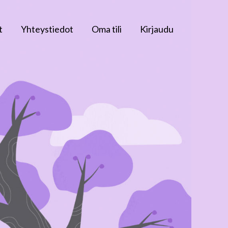
t
Yhteystiedot
Oma tili
Kirjaudu