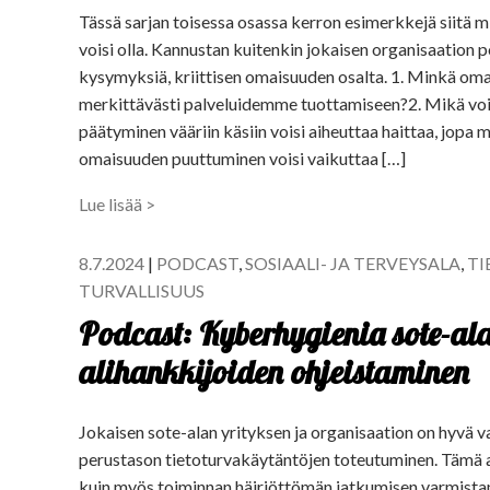
Tässä sarjan toisessa osassa kerron esimerkkejä siitä m
voisi olla. Kannustan kuitenkin jokaisen organisaation 
kysymyksiä, kriittisen omaisuuden osalta. 1. Minkä om
merkittävästi palveluidemme tuottamiseen?2. Mikä voisi
päätyminen vääriin käsiin voisi aiheuttaa haittaa, jopa
omaisuuden puuttuminen voisi vaikuttaa […]
Lue lisää >
8.7.2024
|
PODCAST
,
SOSIAALI- JA TERVEYSALA
,
TI
TURVALLISUUS
Podcast: Kyberhygienia sote-alal
alihankkijoiden ohjeistaminen
Jokaisen sote-alan yrityksen ja organisaation on hyvä 
perustason tietoturvakäytäntöjen toteutuminen. Tämä au
kuin myös toiminnan häiriöttömän jatkumisen varmista