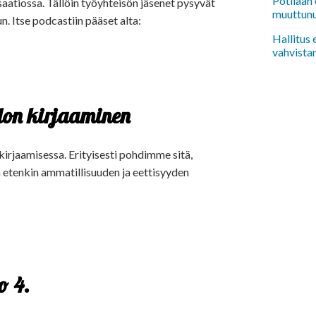
Potilaan 
atiossa. Tällöin työyhteisön jäsenet pysyvät
muuttun
n. Itse podcastiin pääset alta:
Hallitus
vahvista
don kirjaaminen
rjaamisessa. Erityisesti pohdimme sitä,
a etenkin ammatillisuuden ja eettisyyden
o 4.