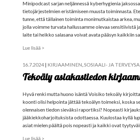
Minipodcast sarjan neljännessä kyberhygienia jaksossa 
tietojärjestelmien eristämiseen muusta toiminnasta. Eten
tunne, että tällainen toiminta monimutkaistaa arkea, mu
jolla voimme turvata hallussamme olevaa sensitiivistä j
laite tai heikko salasana voivat avata pääsyn kaikkiin s
Lue lisää >
16.7.2024
|
KIRJAAMINEN
,
SOSIAALI- JA TERVEYS
Tekoäly asiakastiedon kirjaam
Hyvä renki mutta huono isäntä Voisiko tekoäly kirjoitta
koonti olisi helpointa jättää tekoälyn toimeksi, koska s
olennaisen tiedon sieväksi raportiksi? Nopeasti kirjauk
jääkiekkoharjoituksista odottaessa. Kuulostaa kyllä lupa
asiat mielen päältä pois nopeasti ja kaikki ovat tyytyvä
Lue lisää >