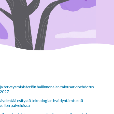
 ja terveysministeriön hallinnonalan talousarvioehdotus
 2027
 täydentää esitystä teknologian hyödyntämisestä
uollon palveluissa