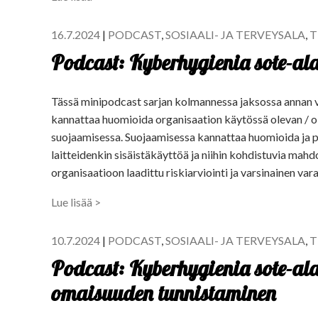
16.7.2024
|
PODCAST
,
SOSIAALI- JA TERVEYSALA
,
T
Podcast: Kyberhygienia sote-ala
Tässä minipodcast sarjan kolmannessa jaksossa annan v
kannattaa huomioida organisaation käytössä olevan / ol
suojaamisessa. Suojaamisessa kannattaa huomioida ja poh
laitteidenkin sisäistäkäyttöä ja niihin kohdistuvia mahdo
organisaatioon laadittu riskiarviointi ja varsinainen va
Lue lisää >
10.7.2024
|
PODCAST
,
SOSIAALI- JA TERVEYSALA
,
T
Podcast: Kyberhygienia sote-alal
omaisuuden tunnistaminen