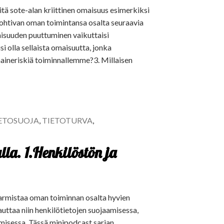
itä sote-alan kriittinen omaisuus esimerkiksi
pohtivan oman toimintansa osalta seuraavia
aisuuden puuttuminen vaikuttaisi
 olla sellaista omaisuutta, jonka
 maineriskiä toiminnallemme?3. Millaisen
ETOSUOJA
,
TIETOTURVA
,
la. 1.Henkilöstön ja
varmistaa oman toiminnan osalta hyvien
ttaa niin henkilötietojen suojaamisessa,
misessa. Tässä minipodcast sarjan