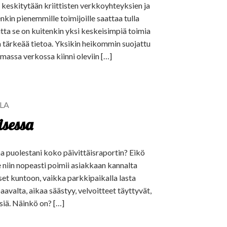
keskitytään kriittisten verkkoyhteyksien ja
kin pienemmille toimijoille saattaa tulla
tta se on kuitenkin yksi keskeisimpiä toimia
a tärkeää tietoa. Yksikin heikommin suojattu
amassa verkossa kiinni oleviin […]
ALA
isessa
a puolestani koko päivittäisraportin? Eikö
e niin nopeasti poimii asiakkaan kannalta
set kuntoon, vaikka parkkipaikalla lasta
avalta, aikaa säästyy, velvoitteet täyttyvät,
isiä. Näinkö on? […]