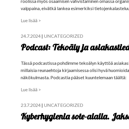
roolissa myös osaamisen vahvistaminen omassa organisa
valppaina, eivätkä lankea esimerkiksi tietojenkalasteluu
Lue lisää >
24.7.2024
|
UNCATEGORIZED
Podcast: Tekoäly ja asiakastie
Tässä podcastissa pohdimme tekoälyn käyttöä asiakaski
millaisia reunaehtoja kirjaamisessa olisi hyvä huomioid
näkökulmasta. Podcastia pääset kuuntelemaan täältä:
Lue lisää >
23.7.2024
|
UNCATEGORIZED
Kyberhygienia sote-alalla. Jaks