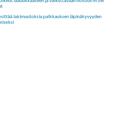
oikeus laadukkaaseen ja vaikuttavaan hoitoon ei ole
ut
 esittää lakimuutoksia palkkauksen läpinäkyvyyden
miseksi