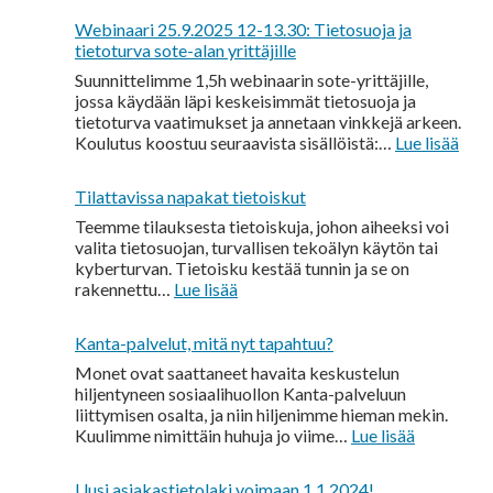
Webinaari 25.9.2025 12-13.30: Tietosuoja ja
tietoturva sote-alan yrittäjille
Suunnittelimme 1,5h webinaarin sote-yrittäjille,
jossa käydään läpi keskeisimmät tietosuoja ja
tietoturva vaatimukset ja annetaan vinkkejä arkeen.
:
Koulutus koostuu seuraavista sisällöistä:…
Lue lisää
Webi
25.9
Tilattavissa napakat tietoiskut
12-
13.3
Teemme tilauksesta tietoiskuja, johon aiheeksi voi
Tiet
valita tietosuojan, turvallisen tekoälyn käytön tai
ja
kyberturvan. Tietoisku kestää tunnin ja se on
:
tiet
rakennettu…
Lue lisää
Tilattavissa
sote
napakat
alan
Kanta-palvelut, mitä nyt tapahtuu?
tietoiskut
yritt
Monet ovat saattaneet havaita keskustelun
hiljentyneen sosiaalihuollon Kanta-palveluun
liittymisen osalta, ja niin hiljenimme hieman mekin.
:
Kuulimme nimittäin huhuja jo viime…
Lue lisää
Kanta-
palvelut,
Uusi asiakastietolaki voimaan 1.1.2024!