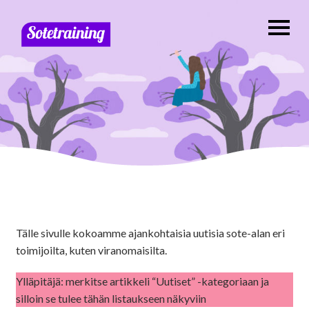
Tälle sivulle kokoamme ajankohtaisia uutisia sote-alan eri
toimijoilta, kuten viranomaisilta.
Ylläpitäjä: merkitse artikkeli “Uutiset” -kategoriaan ja
silloin se tulee tähän listaukseen näkyviin