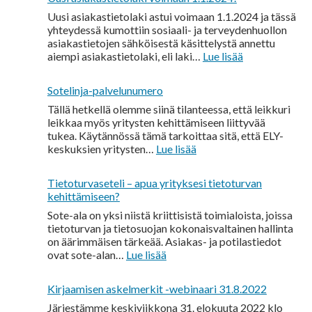
mitä
nyt
Uusi asiakastietolaki astui voimaan 1.1.2024 ja tässä
tapahtuu?
yhteydessä kumottiin sosiaali- ja terveydenhuollon
asiakastietojen sähköisestä käsittelystä annettu
:
aiempi asiakastietolaki, eli laki…
Lue lisää
Uusi
asiakastietola
Sotelinja-palvelunumero
voimaan
1.1.2024!
Tällä hetkellä olemme siinä tilanteessa, että leikkuri
leikkaa myös yritysten kehittämiseen liittyvää
tukea. Käytännössä tämä tarkoittaa sitä, että ELY-
:
keskuksien yritysten…
Lue lisää
Sotelinja-
palvelunumero
Tietoturvaseteli – apua yrityksesi tietoturvan
kehittämiseen?
Sote-ala on yksi niistä kriittisistä toimialoista, joissa
tietoturvan ja tietosuojan kokonaisvaltainen hallinta
on äärimmäisen tärkeää. Asiakas- ja potilastiedot
:
ovat sote-alan…
Lue lisää
Tietoturvaseteli
–
Kirjaamisen askelmerkit -webinaari 31.8.2022
apua
yrityksesi
Järjestämme keskiviikkona 31. elokuuta 2022 klo