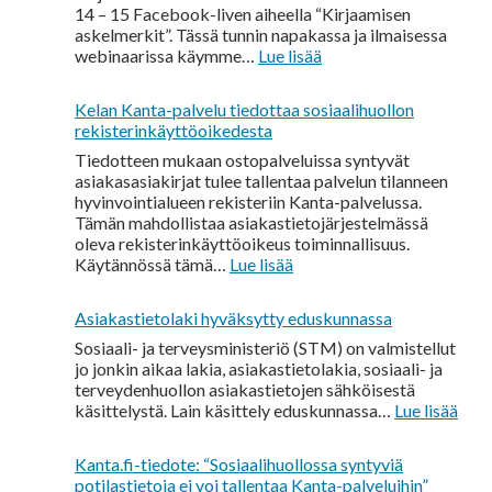
tietoturvan
14 – 15 Facebook-liven aiheella “Kirjaamisen
kehittämiseen?
askelmerkit”. Tässä tunnin napakassa ja ilmaisessa
:
webinaarissa käymme…
Lue lisää
Kirjaamisen
askelmerkit
Kelan Kanta-palvelu tiedottaa sosiaalihuollon
-
rekisterinkäyttöoikedesta
webinaari
31.8.2022
Tiedotteen mukaan ostopalveluissa syntyvät
asiakasasiakirjat tulee tallentaa palvelun tilanneen
hyvinvointialueen rekisteriin Kanta-palvelussa.
Tämän mahdollistaa asiakastietojärjestelmässä
oleva rekisterinkäyttöoikeus toiminnallisuus.
:
Käytännössä tämä…
Lue lisää
Kelan
Kanta-
Asiakastietolaki hyväksytty eduskunnassa
palvelu
tiedottaa
Sosiaali- ja terveysministeriö (STM) on valmistellut
sosiaalihuollon
jo jonkin aikaa lakia, asiakastietolakia, sosiaali- ja
rekisterinkäyttöoikedesta
terveydenhuollon asiakastietojen sähköisestä
:
käsittelystä. Lain käsittely eduskunnassa…
Lue lisää
Asia
hyvä
Kanta.fi-tiedote: “Sosiaalihuollossa syntyviä
edus
potilastietoja ei voi tallentaa Kanta-palveluihin”