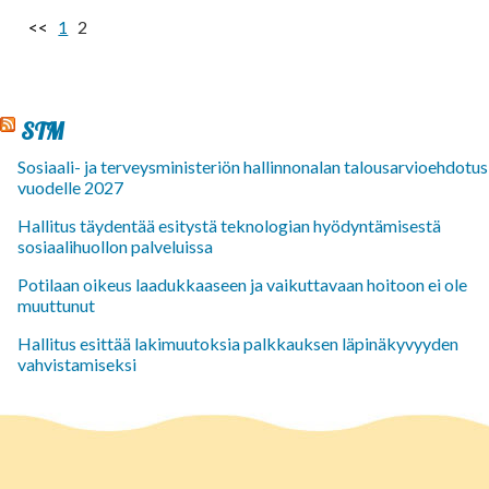
<<
1
2
STM
Sosiaali- ja terveysministeriön hallinnonalan talousarvioehdotus
vuodelle 2027
Hallitus täydentää esitystä teknologian hyödyntämisestä
sosiaalihuollon palveluissa
Potilaan oikeus laadukkaaseen ja vaikuttavaan hoitoon ei ole
muuttunut
Hallitus esittää lakimuutoksia palkkauksen läpinäkyvyyden
vahvistamiseksi