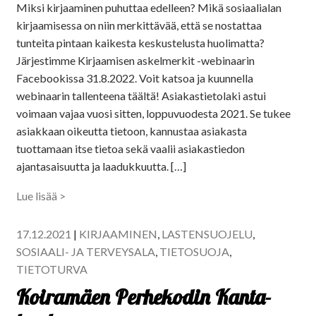
Miksi kirjaaminen puhuttaa edelleen? Mikä sosiaalialan
kirjaamisessa on niin merkittävää, että se nostattaa
tunteita pintaan kaikesta keskustelusta huolimatta?
Järjestimme Kirjaamisen askelmerkit -webinaarin
Facebookissa 31.8.2022. Voit katsoa ja kuunnella
webinaarin tallenteena täältä! Asiakastietolaki astui
voimaan vajaa vuosi sitten, loppuvuodesta 2021. Se tukee
asiakkaan oikeutta tietoon, kannustaa asiakasta
tuottamaan itse tietoa sekä vaalii asiakastiedon
ajantasaisuutta ja laadukkuutta. […]
Lue lisää >
17.12.2021
|
KIRJAAMINEN
,
LASTENSUOJELU
,
SOSIAALI- JA TERVEYSALA
,
TIETOSUOJA
,
TIETOTURVA
Koiramäen Perhekodin Kanta-