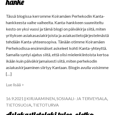
hanke
Tässä blogissa kerromme Koiramäen Perhekodin Kanta-
hankkeesta vaihe vaiheelta. Kanta-hankkeen suunniteltu
kesto on yksi vuosi ja tämä blogi on päiväkirja siitä, miten
yrityksen asiakasasiakirjoista ja asiakastietojärjestelmästä
tehdään Kanta-yhteensopiva. Tänään otimme Koiramäen
Perhekodissa ensimmäiset askeleet kohti Kanta-yhteyttä.
Samalla syntyi ajatus siitä, että olisi mielenkiintoista kertoa
ikään kuin päiväkirjamaisesti siitä, miten perhekodin
asiakaskirjaaminen siirtyy Kantaan. Blogin avulla voisimme
[…]
Lue lisää >
16.9.2021
|
KIRJAAMINEN
,
SOSIAALI- JA TERVEYSALA
,
TIETOSUOJA
,
TIETOTURVA