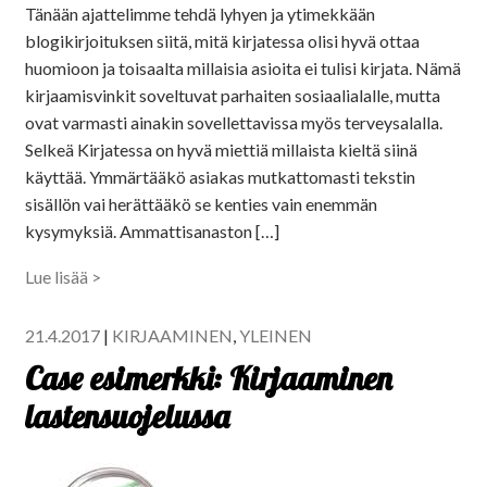
Tänään ajattelimme tehdä lyhyen ja ytimekkään
blogikirjoituksen siitä, mitä kirjatessa olisi hyvä ottaa
huomioon ja toisaalta millaisia asioita ei tulisi kirjata. Nämä
kirjaamisvinkit soveltuvat parhaiten sosiaalialalle, mutta
ovat varmasti ainakin sovellettavissa myös terveysalalla.
Selkeä Kirjatessa on hyvä miettiä millaista kieltä siinä
käyttää. Ymmärtääkö asiakas mutkattomasti tekstin
sisällön vai herättääkö se kenties vain enemmän
kysymyksiä. Ammattisanaston […]
Lue lisää >
21.4.2017
|
KIRJAAMINEN
,
YLEINEN
Case esimerkki: Kirjaaminen
lastensuojelussa