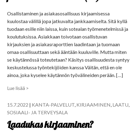
Osallistaminen ja asiakasosallisuus kirjaamisessa
kuulostaa välillä jopa jatkuvalta jankkaamiselta. Sitä kyllä
tuodaan esille niin laissa, kuin sotealan työmenetelmissä ja
koulutuksissa. Asiakkaan toivotaan osallistuvan
kirjauksien ja asiakasraporttien laadintaan ja tuomaan
omaa osallisuuttaan sekä ääntään kuuluville. Mutta miten
se käytännössä toteutetaan? Käsitys osallisuudesta syntyy
keskustelussa työntekijöiden kanssa Väitän, että en ole
ainoa, joka kyselee käytännön työvälineiden perään. […]
Lue lisää >
15.7.2022
|
KANTA-PALVELUT
,
KIRJAAMINEN
,
LAATU
,
SOSIAALI- JA TERVEYSALA
Laadukas kirjaaminen?