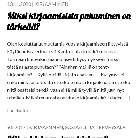
13.11.2020
|
KIRJAAMINEN
Miksi kirjaamisista puhuminen on
tärkeää?
Olen kouluttanut muutamia vuosia kirjaamiseen liittyvistä
käytännöistä erityisesti Kanta-palvelu näkökulmasta.
Törmään kuitenkin säännöllisesti kysymykseen ”miksi
tästä asiasta puhutaan?”, ”Ainahan meillä on tehty
kirjaamisia?”, ”Kyllä meillä kirjata osataan” … Kysymys ei
ehkä niinkään ole siitä etteikö tehtäisi kirjauksia tai etteikö
niitä osattaisi tehdä, vaan siitä millä tyylillä niitä juuri nyt
tehdään. Miksi muutosta tarvitaan kirjaamisiin? Lähden […]
Lue lisää >
9.5.2017
|
KIRJAAMINEN
,
SOSIAALI- JA TERVEYSALA