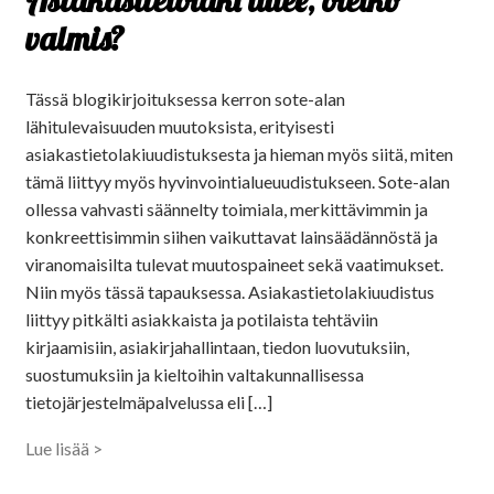
Asiakastietolaki tulee, oletko
valmis?
Tässä blogikirjoituksessa kerron sote-alan
lähitulevaisuuden muutoksista, erityisesti
asiakastietolakiuudistuksesta ja hieman myös siitä, miten
tämä liittyy myös hyvinvointialueuudistukseen. Sote-alan
ollessa vahvasti säännelty toimiala, merkittävimmin ja
konkreettisimmin siihen vaikuttavat lainsäädännöstä ja
viranomaisilta tulevat muutospaineet sekä vaatimukset.
Niin myös tässä tapauksessa. Asiakastietolakiuudistus
liittyy pitkälti asiakkaista ja potilaista tehtäviin
kirjaamisiin, asiakirjahallintaan, tiedon luovutuksiin,
suostumuksiin ja kieltoihin valtakunnallisessa
tietojärjestelmäpalvelussa eli […]
Lue lisää >