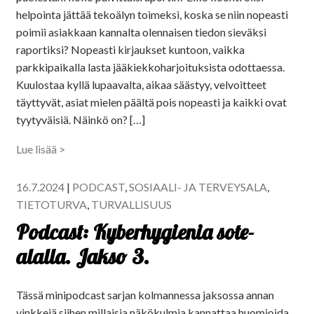
helpointa jättää tekoälyn toimeksi, koska se niin nopeasti
poimii asiakkaan kannalta olennaisen tiedon sieväksi
raportiksi? Nopeasti kirjaukset kuntoon, vaikka
parkkipaikalla lasta jääkiekkoharjoituksista odottaessa.
Kuulostaa kyllä lupaavalta, aikaa säästyy, velvoitteet
täyttyvät, asiat mielen päältä pois nopeasti ja kaikki ovat
tyytyväisiä. Näinkö on? […]
Lue lisää >
16.7.2024
|
PODCAST
,
SOSIAALI- JA TERVEYSALA
,
TIETOTURVA
,
TURVALLISUUS
Podcast: Kyberhygienia sote-
alalla. Jakso 3.
Tässä minipodcast sarjan kolmannessa jaksossa annan
vinkkejä siihen millaisia näkökulmia kannattaa huomioida