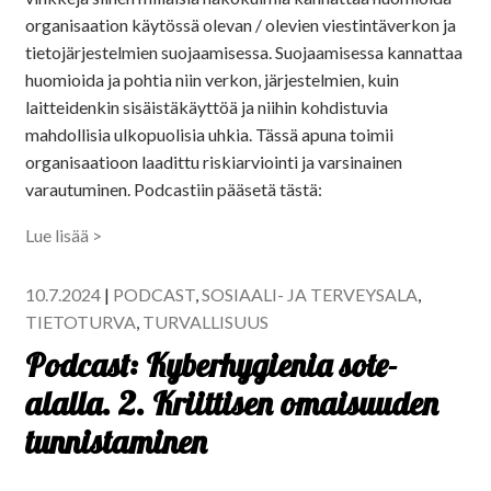
organisaation käytössä olevan / olevien viestintäverkon ja
tietojärjestelmien suojaamisessa. Suojaamisessa kannattaa
huomioida ja pohtia niin verkon, järjestelmien, kuin
laitteidenkin sisäistäkäyttöä ja niihin kohdistuvia
mahdollisia ulkopuolisia uhkia. Tässä apuna toimii
organisaatioon laadittu riskiarviointi ja varsinainen
varautuminen. Podcastiin pääsetä tästä:
Lue lisää >
10.7.2024
|
PODCAST
,
SOSIAALI- JA TERVEYSALA
,
TIETOTURVA
,
TURVALLISUUS
Podcast: Kyberhygienia sote-
alalla. 2. Kriittisen omaisuuden
tunnistaminen