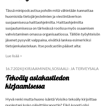
Tässä minipodcastisa pohdin mitä vähintään kannattaa
huomioida tietojärjestelmien ja viestintäverkon
suojaamisessa haittaohjelmilta. Haittaohjelmilta
suojautumisessa on tärkeässä roolissa myös osaamisen
vahvistaminen omassa organisaatiossa. Tällöin työyhteisön
jäsenet pysyvät valppaina, eivätkä lankea esimerkiksi
tietojenkalasteluun. Itse podcastiin pääset alta:
Lue lisää >
16.7.2024
|
KIRJAAMINEN
,
SOSIAALI- JA TERVEYSALA
Tekoäly asiakastiedon
kirjaamisessa
Hyvä renki mutta huono isäntä Voisiko tekoäly kirjoittaa
puolestani koko päivittäisraportin? Eikö koonti olisi