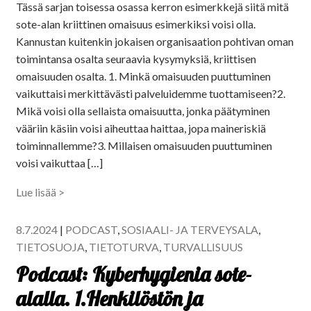
Tässä sarjan toisessa osassa kerron esimerkkejä siitä mitä
sote-alan kriittinen omaisuus esimerkiksi voisi olla.
Kannustan kuitenkin jokaisen organisaation pohtivan oman
toimintansa osalta seuraavia kysymyksiä, kriittisen
omaisuuden osalta. 1. Minkä omaisuuden puuttuminen
vaikuttaisi merkittävästi palveluidemme tuottamiseen?2.
Mikä voisi olla sellaista omaisuutta, jonka päätyminen
vääriin käsiin voisi aiheuttaa haittaa, jopa maineriskiä
toiminnallemme?3. Millaisen omaisuuden puuttuminen
voisi vaikuttaa […]
Lue lisää >
8.7.2024
|
PODCAST
,
SOSIAALI- JA TERVEYSALA
,
TIETOSUOJA
,
TIETOTURVA
,
TURVALLISUUS
Podcast: Kyberhygienia sote-
alalla. 1.Henkilöstön ja