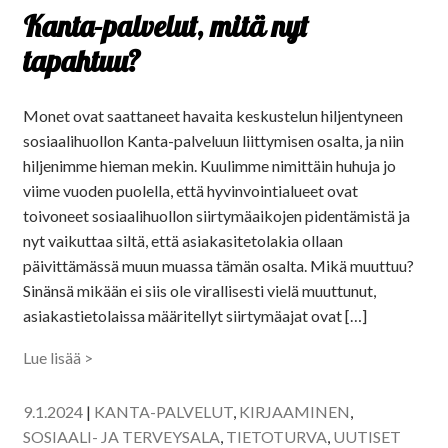
Kanta-palvelut, mitä nyt
tapahtuu?
Monet ovat saattaneet havaita keskustelun hiljentyneen
sosiaalihuollon Kanta-palveluun liittymisen osalta, ja niin
hiljenimme hieman mekin. Kuulimme nimittäin huhuja jo
viime vuoden puolella, että hyvinvointialueet ovat
toivoneet sosiaalihuollon siirtymäaikojen pidentämistä ja
nyt vaikuttaa siltä, että asiakasitetolakia ollaan
päivittämässä muun muassa tämän osalta. Mikä muuttuu?
Sinänsä mikään ei siis ole virallisesti vielä muuttunut,
asiakastietolaissa määritellyt siirtymäajat ovat […]
Lue lisää >
9.1.2024
|
KANTA-PALVELUT
,
KIRJAAMINEN
,
SOSIAALI- JA TERVEYSALA
,
TIETOTURVA
,
UUTISET