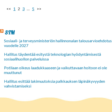
<<
1
2
3
…
5
>>
STM
Sosiaali- ja terveysministeriön hallinnonalan talousarvioehdotus
vuodelle 2027
Hallitus täydentää esitystä teknologian hyödyntämisestä
sosiaalihuollon palveluissa
Potilaan oikeus laadukkaaseen ja vaikuttavaan hoitoon ei ole
muuttunut
Hallitus esittää lakimuutoksia palkkauksen läpinäkyvyyden
vahvistamiseksi