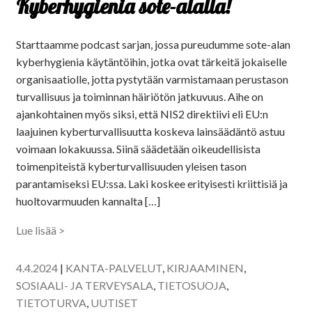
Kyberhygienia sote-alalla!
Starttaamme podcast sarjan, jossa pureudumme sote-alan
kyberhygienia käytäntöihin, jotka ovat tärkeitä jokaiselle
organisaatiolle, jotta pystytään varmistamaan perustason
turvallisuus ja toiminnan häiriötön jatkuvuus. Aihe on
ajankohtainen myös siksi, että NIS2 direktiivi eli EU:n
laajuinen kyberturvallisuutta koskeva lainsäädäntö astuu
voimaan lokakuussa. Siinä säädetään oikeudellisista
toimenpiteistä kyberturvallisuuden yleisen tason
parantamiseksi EU:ssa. Laki koskee erityisesti kriittisiä ja
huoltovarmuuden kannalta […]
Lue lisää >
4.4.2024
|
KANTA-PALVELUT
,
KIRJAAMINEN
,
SOSIAALI- JA TERVEYSALA
,
TIETOSUOJA
,
TIETOTURVA
,
UUTISET