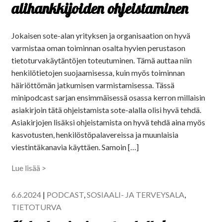
alihankkijoiden ohjeistaminen
Jokaisen sote-alan yrityksen ja organisaation on hyvä
varmistaa oman toiminnan osalta hyvien perustason
tietoturvakäytäntöjen toteutuminen. Tämä auttaa niin
henkilötietojen suojaamisessa, kuin myös toiminnan
häiriöttömän jatkumisen varmistamisessa. Tässä
minipodcast sarjan ensimmäisessä osassa kerron millaisin
asiakirjoin tätä ohjeistamista sote-alalla olisi hyvä tehdä.
Asiakirjojen lisäksi ohjeistamista on hyvä tehdä aina myös
kasvotusten, henkilöstöpalavereissa ja muunlaisia
viestintäkanavia käyttäen. Samoin […]
Lue lisää >
6.6.2024
|
PODCAST
,
SOSIAALI- JA TERVEYSALA
,
TIETOTURVA