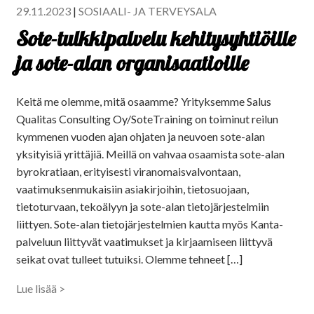
29.11.2023
|
SOSIAALI- JA TERVEYSALA
Sote-tulkkipalvelu kehitysyhtiöille
ja sote-alan organisaatioille
Keitä me olemme, mitä osaamme? Yrityksemme Salus
Qualitas Consulting Oy/SoteTraining on toiminut reilun
kymmenen vuoden ajan ohjaten ja neuvoen sote-alan
yksityisiä yrittäjiä. Meillä on vahvaa osaamista sote-alan
byrokratiaan, erityisesti viranomaisvalvontaan,
vaatimuksenmukaisiin asiakirjoihin, tietosuojaan,
tietoturvaan, tekoälyyn ja sote-alan tietojärjestelmiin
liittyen. Sote-alan tietojärjestelmien kautta myös Kanta-
palveluun liittyvät vaatimukset ja kirjaamiseen liittyvä
seikat ovat tulleet tutuiksi. Olemme tehneet […]
Lue lisää >