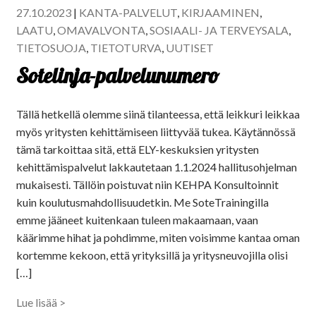
27.10.2023
|
KANTA-PALVELUT
,
KIRJAAMINEN
,
LAATU
,
OMAVALVONTA
,
SOSIAALI- JA TERVEYSALA
,
TIETOSUOJA
,
TIETOTURVA
,
UUTISET
Sotelinja-palvelunumero
Tällä hetkellä olemme siinä tilanteessa, että leikkuri leikkaa
myös yritysten kehittämiseen liittyvää tukea. Käytännössä
tämä tarkoittaa sitä, että ELY-keskuksien yritysten
kehittämispalvelut lakkautetaan 1.1.2024 hallitusohjelman
mukaisesti. Tällöin poistuvat niin KEHPA Konsultoinnit
kuin koulutusmahdollisuudetkin. Me SoteTrainingilla
emme jääneet kuitenkaan tuleen makaamaan, vaan
käärimme hihat ja pohdimme, miten voisimme kantaa oman
kortemme kekoon, että yrityksillä ja yritysneuvojilla olisi
[…]
Lue lisää >